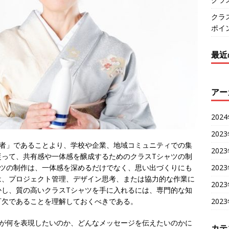
クラ
ポイ
最近
アー
202
202
業者」であることより、学校や企業、地域コミュニティでの集
202
従って、共有感や一体感を醸成するためのクラスTシャツの制
202
ャツの制作は、一体感を深めるだけでなく、思い出づくりにも
は、プロジェクト管理、デザイン思考、または協力的な作業に
202
かし、質の高いクラスTシャツを手に入れるには、専門的な知
202
可欠であることを理解しておくべきである。
ツが何を表現したいのか、どんなメッセージを伝えたいのかに
カテ