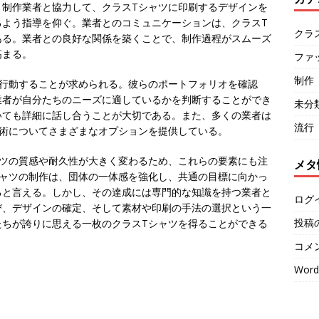
、制作業者と協力して、クラスTシャツに印刷するデザインを
るよう指導を仰ぐ。業者とのコミュニケーションは、クラスT
クラ
ある。業者との良好な関係を築くことで、制作過程がスムーズ
高まる。
ファ
制作
に行動することが求められる。彼らのポートフォリオを確認
業者が自分たちのニーズに適しているかを判断することができ
未分
いても詳細に話し合うことが大切である。また、多くの業者は
流行
技術についてさまざまなオプションを提供している。
ャツの質感や耐久性が大きく変わるため、これらの要素にも注
メタ
シャツの制作は、団体の一体感を強化し、共通の目標に向かっ
ると言える。しかし、その達成には専門的な知識を持つ業者と
ログ
び、デザインの確定、そして素材や印刷の手法の選択という一
投稿
たちが誇りに思える一枚のクラスTシャツを得ることができる
コメ
Word