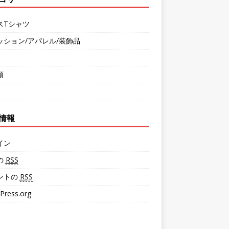
スTシャツ
ッション/アパレル/装飾品
類
情報
イン
の
RSS
ントの
RSS
Press.org