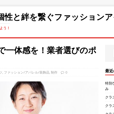
個性と絆を繋ぐファッションア
よう！
で一体感を！業者選びのポ
最近
ツ
,
ファッション/アパレル/装飾品
,
制作
0
特別
み
クラ
クラ
クラ