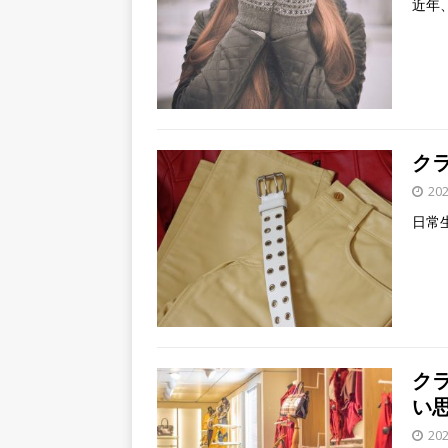
近年
ク
20
日常
ク
い
20