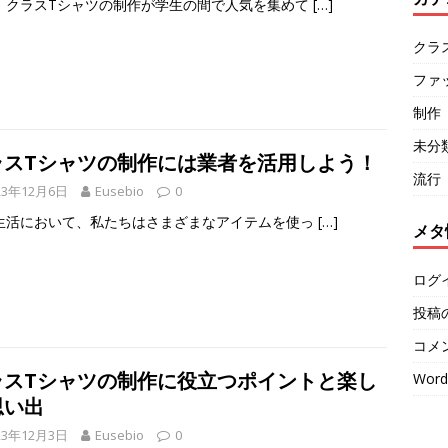
、クラスTシャツの制作が学生の間で人気を集めて
[…]
クラ
ファ
制作
未分
ラスTシャツの制作には業者を活用しよう！
流行
23年12月6日
Eusebio
0
生活において、私たちはさまざまなアイテムを使っ
[…]
メタ
ログ
投稿
コメ
ラスTシャツの制作に役立つポイントと楽し
Word
思い出
23年12月3日
Eusebio
0