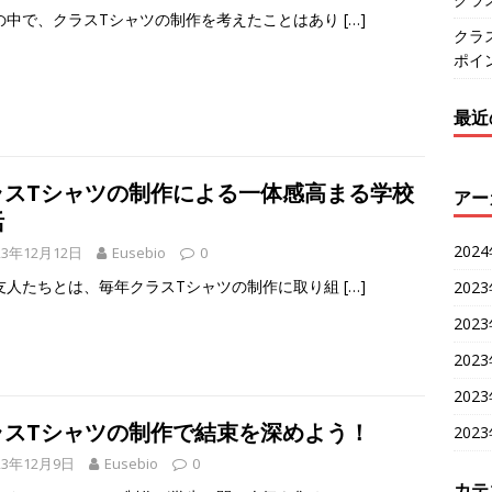
の中で、クラスTシャツの制作を考えたことはあり
[…]
クラ
ポイ
最近
ラスTシャツの制作による一体感高まる学校
アー
活
202
23年12月12日
Eusebio
0
友人たちとは、毎年クラスTシャツの制作に取り組
[…]
202
202
202
202
ラスTシャツの制作で結束を深めよう！
202
23年12月9日
Eusebio
0
カテ