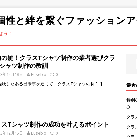
個性と絆を繋ぐファッションア
よう！
功の鍵！クラスTシャツ制作の業者選びクラ
Tシャツ制作の教訓
23年12月18日
Eusebio
0
経験したある出来事を通じて、クラスTシャツの制
[…]
最近
特別
み
クラ
ラスTシャツ制作の成功を叶えるポイント
クラ
23年12月15日
Eusebio
0
クラ