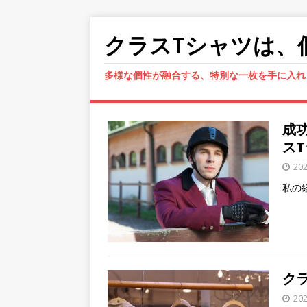
クラスTシャツは、
多様な個性が融合する、特別な一枚を手に入れ
成
ス
20
私の
ク
20