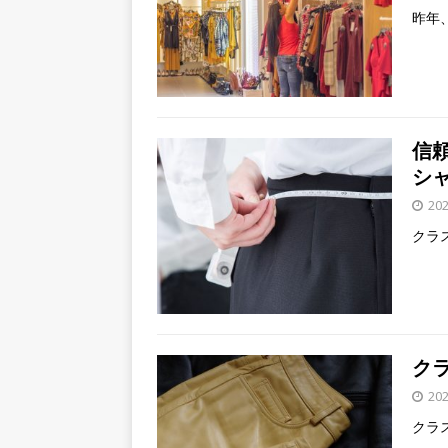
昨年
信
シ
20
クラ
ク
20
クラ