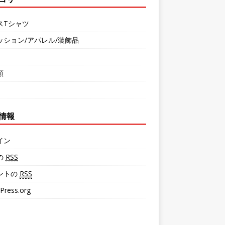
スTシャツ
ッション/アパレル/装飾品
類
情報
イン
の
RSS
ントの
RSS
Press.org