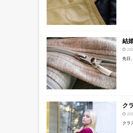
結
20
先日
ク
20
クラ