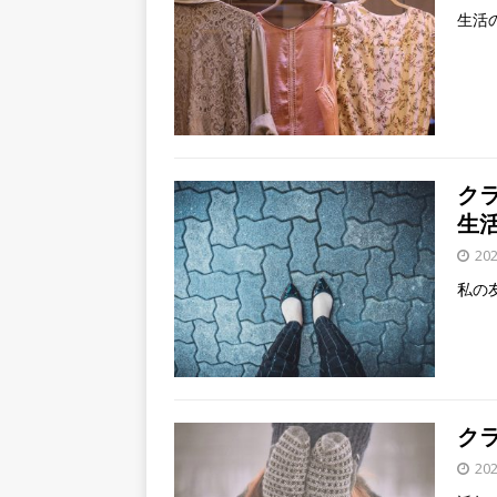
生活
ク
生
20
私の
ク
20